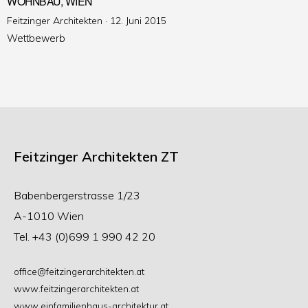
WOHNBAU, WIEN
Veröffentlicht
Feitzinger Architekten ·
12. Juni 2015
am
Wettbewerb
Feitzinger Architekten ZT
Babenbergerstrasse 1/23
A-1010 Wien
Tel. +43 (0)699 1 990 42 20
office@feitzingerarchitekten.at
www.feitzingerarchitekten.at
www.einfamilienhaus-architektur.at