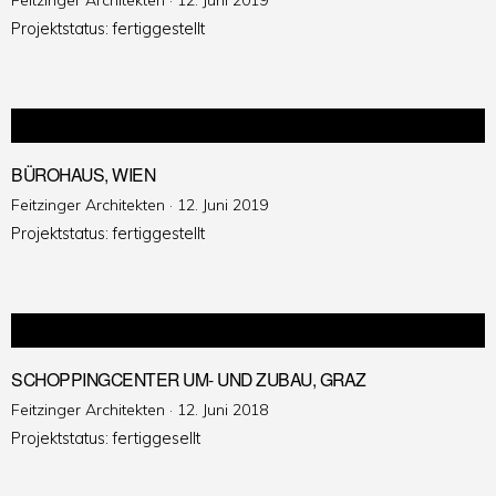
Feitzinger Architekten ·
12. Juni 2019
am
Projektstatus: fertiggestellt
BÜROHAUS, WIEN
Veröffentlicht
Feitzinger Architekten ·
12. Juni 2019
am
Projektstatus: fertiggestellt
SCHOPPINGCENTER UM- UND ZUBAU, GRAZ
Veröffentlicht
Feitzinger Architekten ·
12. Juni 2018
am
Projektstatus: fertiggesellt